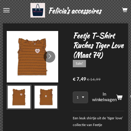
Ga
Felicia's accessoires
direct
naar
de
hoofdinhoud
Feetje T-Shirt
Ruches Tiger Love
(Maat 74)
Sale!
€ 7,49
€ 14,99
In
winkelwagen
Een leuk shirtje uit de ’tiger love’
collectie van Feetje