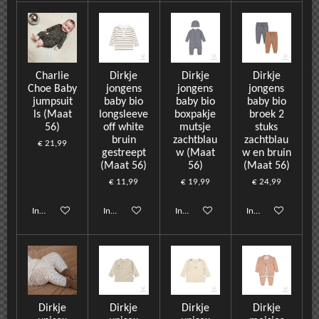
Charlie
Dirkje
Dirkje
Dirkje
Choe Baby
jongens
jongens
jongens
jumpsuit
baby bio
baby bio
baby bio
ls (Maat
longsleeve
boxpakje
broek 2
56)
off white
mutsje
stuks
bruin
zachtblau
zachtblau
€ 21,99
gestreept
w (Maat
w en bruin
(Maat 56)
56)
(Maat 56)
€ 11,99
€ 19,99
€ 24,99
In winkelwagen
In winkelwagen
In winkelwagen
In winkelwagen
Dirkje
Dirkje
Dirkje
Dirkje