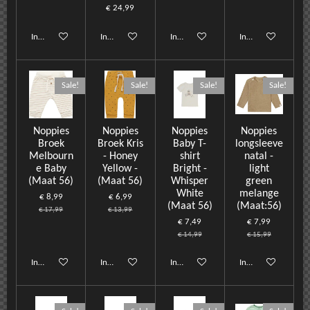
€ 24,99
In winkelwagen
In winkelwagen
In winkelwagen
In winkelwagen
Sale!
Sale!
Sale!
Sale!
Noppies
Noppies
Noppies
Noppies
Broek
Broek Kris
Baby T-
longsleeve
Melbourn
- Honey
shirt
natal -
e Baby
Yellow -
Bright -
light
(Maat 56)
(Maat 56)
Whisper
green
White
melange
€ 8,99
€ 6,99
(Maat 56)
(Maat:56)
€ 17,99
€ 13,99
€ 7,49
€ 7,99
€ 14,99
€ 15,99
In winkelwagen
In winkelwagen
In winkelwagen
In winkelwagen