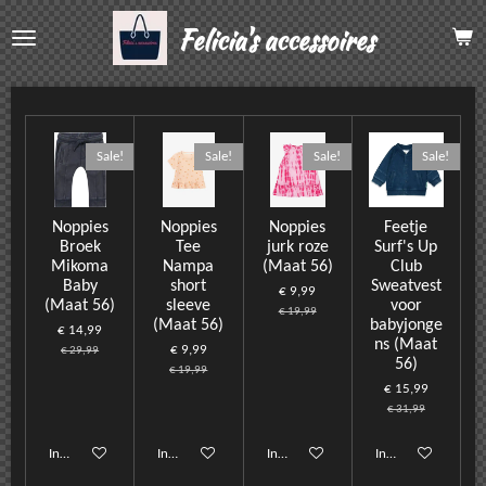
Ga
Felicia's accessoires
direct
naar
de
hoofdinhoud
Sale!
Sale!
Sale!
Sale!
Noppies
Noppies
Noppies
Feetje
Broek
Tee
jurk roze
Surf's Up
Mikoma
Nampa
(Maat 56)
Club
Baby
short
Sweatvest
€ 9,99
(Maat 56)
sleeve
voor
€ 19,99
(Maat 56)
babyjonge
€ 14,99
ns (Maat
€ 9,99
€ 29,99
56)
€ 19,99
€ 15,99
€ 31,99
In winkelwagen
In winkelwagen
In winkelwagen
In winkelwagen