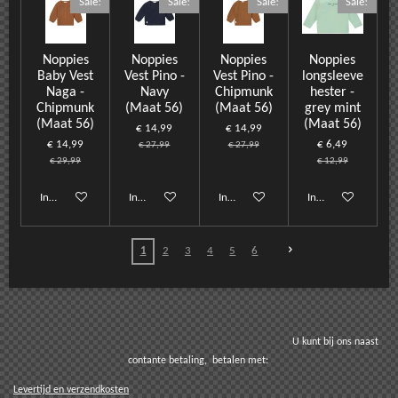
Sale!
Sale!
Sale!
Sale!
Noppies
Noppies
Noppies
Noppies
Baby Vest
Vest Pino -
Vest Pino -
longsleeve
Naga -
Navy
Chipmunk
hester -
Chipmunk
(Maat 56)
(Maat 56)
grey mint
(Maat 56)
(Maat 56)
€ 14,99
€ 14,99
€ 14,99
€ 6,49
€ 27,99
€ 27,99
€ 29,99
€ 12,99
In winkelwagen
In winkelwagen
In winkelwagen
In winkelwagen
1
2
3
4
5
6
U kunt bij ons naast
contante betaling, betalen met:
Levertijd en verzendkosten