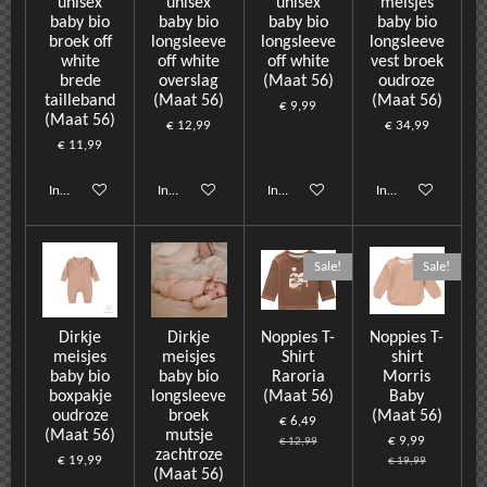
unisex
unisex
unisex
meisjes
baby bio
baby bio
baby bio
baby bio
broek off
longsleeve
longsleeve
longsleeve
white
off white
off white
vest broek
brede
overslag
(Maat 56)
oudroze
tailleband
(Maat 56)
(Maat 56)
€ 9,99
(Maat 56)
€ 12,99
€ 34,99
€ 11,99
In winkelwagen
In winkelwagen
In winkelwagen
In winkelwagen
Sale!
Sale!
Dirkje
Dirkje
Noppies T-
Noppies T-
meisjes
meisjes
Shirt
shirt
baby bio
baby bio
Raroria
Morris
boxpakje
longsleeve
(Maat 56)
Baby
oudroze
broek
(Maat 56)
€ 6,49
(Maat 56)
mutsje
€ 9,99
€ 12,99
zachtroze
€ 19,99
€ 19,99
(Maat 56)