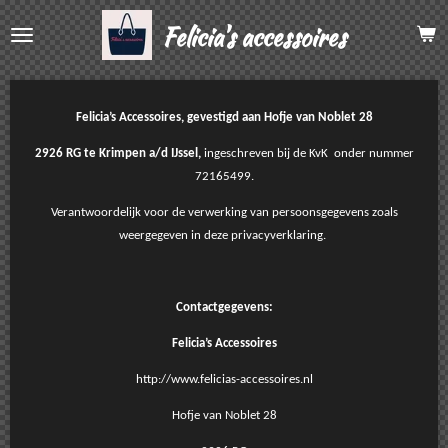
Ga
Felicia's accessoires
direct
naar
de
hoofdinhoud
Felicia’s Accessoires, gevestigd aan Hofje van Noblet 28
2926 RG te Krimpen a/d IJssel,
ingeschreven bij de KvK onder nummer
72165499.
Verantwoordelijk voor de verwerking van persoonsgegevens zoals
weergegeven in deze privacyverklaring.
Contactgegevens:
Felicia’s Accessoires
http://www.felicias-accessoires.nl
Hofje van Noblet 28