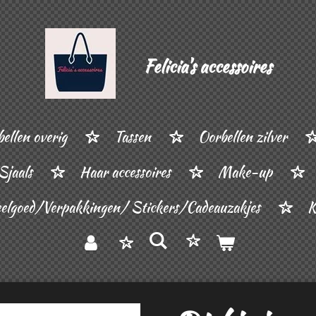
Felicia's accessoires
ellen overig
Tassen
Oorbellen zilver
Sjaals
Haar accessoires
Make-up
elgoed/Verpakkingen/ Stickers/Cadeauzakjes
K