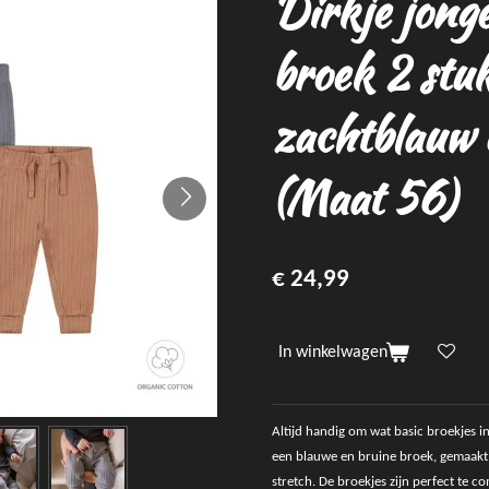
Dirkje jong
broek 2 stu
zachtblauw 
(Maat 56)
€ 24,99
In winkelwagen
Altijd handig om wat basic broekjes in
een blauwe en bruine broek, gemaakt
stretch. De broekjes zijn perfect te 