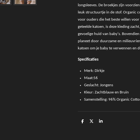
longsleeves. De broekjes zijn voorzien
leuk structuurtje in de stof. Organic 
voor ouders die het beste willen voo
geteelde katoen, is deze kleding zacht
gevoelige huid van baby's. Bovendien
planeet door duurzame en milieuvriend
katoen om je baby te verwennen en d
Specificaties
Merk: Dirkje
Maat:56
Geslacht: Jongens
Kleur: Zachtblauw en Bruin
Samenstelling: 96% Organic Cotto
D
D
S
e
e
h
l
e
a
e
l
r
n
e