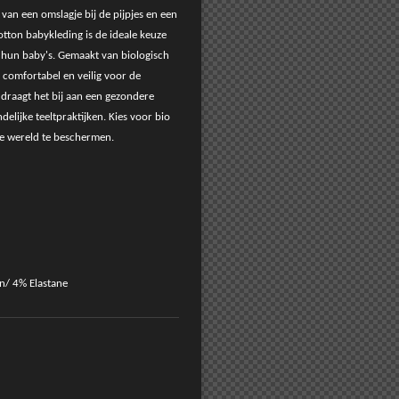
 van een omslagje bij de pijpjes en een
cotton babykleding is de ideale keuze
r hun baby's. Gemaakt van biologisch
, comfortabel en veilig voor de
 draagt het bij aan een gezondere
elijke teeltpraktijken. Kies voor bio
e wereld te beschermen.
n/ 4% Elastane