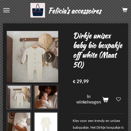
Ga
Felicia's accessoires
direct
naar
de
hoofdinhoud
Dirkje unisex
baby bio boxpakje
off white (Maat
50)
€ 29,99
In
winkelwagen
Kies voor een trendy en unisex
babypakje. Het Dirkje boxpakje is