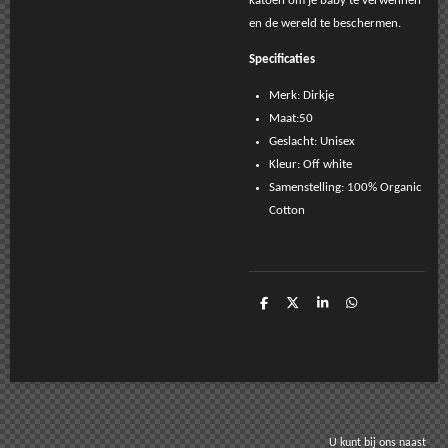
katoen om je baby te verwennen
en de wereld te beschermen.
Specificaties
Merk: Dirkje
Maat:50
Geslacht: Unisex
Kleur: Off white
Samenstelling: 100% Organic
Cotton
D
D
S
D
e
e
h
e
l
e
a
l
e
l
r
e
n
e
n
U kunt bij ons naast