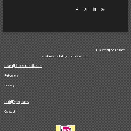
D
D
S
D
e
e
h
e
l
e
a
l
e
l
r
e
n
e
n
U kunt bij ons naast
contante betaling, betalen met:
Levertijd en verzendkosten
Retouren
Privacy
Bedrijfsgegevens
Contact