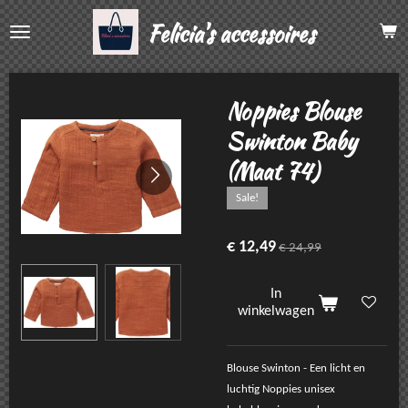
Ga
Felicia's accessoires
direct
naar
de
hoofdinhoud
Noppies Blouse
Swinton Baby
(Maat 74)
Sale!
€ 12,49
€ 24,99
In
winkelwagen
Blouse Swinton - Een licht en
luchtig Noppies unisex