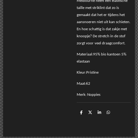
Melbourne heeft een elastische
taille met striklint dat zo is
gemaakt dat het er tijdens het
aansnoeren niet uit kan schieten.
En hoe schattig is dat zakje met
knoopje? De stretch in de stof
zorgt voor veel draagcomfort.
Materiaal:95% bio kantoen 5%
elastaan
Kleur:Pristine
Maat:62
Merk: Noppies
D
D
S
D
e
e
h
e
l
e
a
l
e
l
r
e
n
e
n