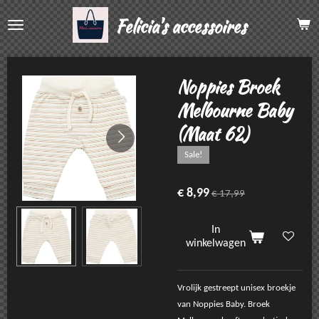
Ga
Felicia's accessoires
direct
naar
de
hoofdinhoud
Noppies Broek
Melbourne Baby
(Maat 62)
Sale!
€ 8,99
€ 17,99
In
winkelwagen
Vrolijk gestreept unisex broekje
van Noppies Baby. Broek