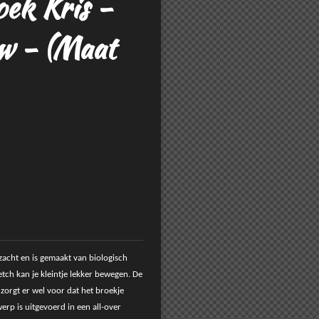
ek Kris -
w - (Maat
rzacht en is gemaakt van biologisch
etch kan je kleintje lekker bewegen. De
g zorgt er wel voor dat het broekje
twerp is uitgevoerd in een all-over