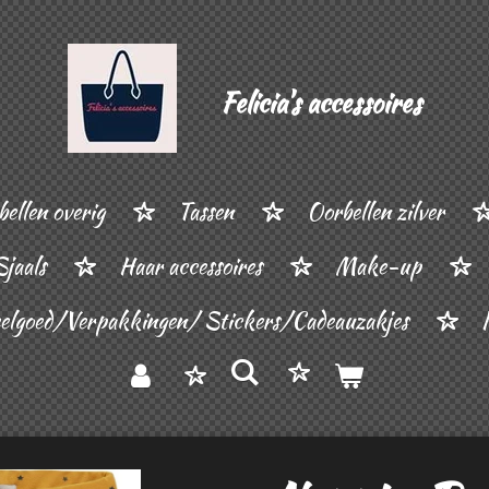
Felicia's accessoires
ellen overig
Tassen
Oorbellen zilver
Sjaals
Haar accessoires
Make-up
elgoed/Verpakkingen/ Stickers/Cadeauzakjes