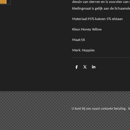
dessin van sterren en is voorzien van
kledingmaat is gelijk aan de lichaamsl
Materiaal:95% katoen 5% elstaan
Kleur:Honey Yellow
Maat:56
Merk: Noppies
D
D
S
e
e
h
l
e
a
e
l
r
n
e
t bij ons naast contante betaling, betale