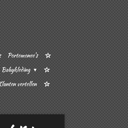
Portemonee's
Babykleding
Klanten vertellen