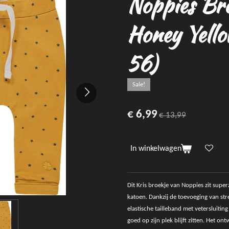
Noppies Bro
Honey Yello
56)
Sale!
€ 6,99
€ 13,99
In winkelwagen
Dit Kris broekje van Noppies zit supe
katoen. Dankzij de toevoeging van str
elastische tailleband met vetersluitin
goed op zijn plek blijft zitten. Het on