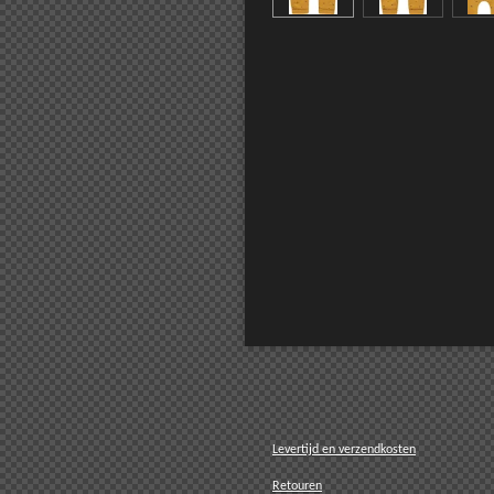
U kun
Levertijd en verzendkosten
Retouren