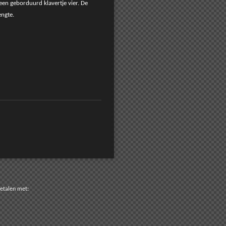
 een geborduurd klavertje vier. De
engte.
n met: