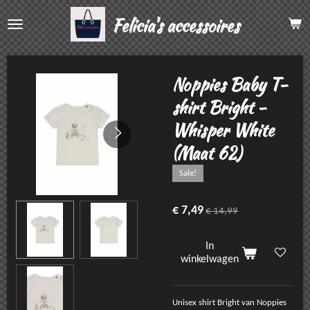
Ga
Felicia's accessoires
direct
naar
de
hoofdinhoud
Noppies Baby T-
shirt Bright -
Whisper White
(Maat 62)
Sale!
€ 7,49
€ 14,99
In
winkelwagen
Unisex shirt Bright van Noppies