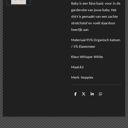
Baby is een fijne basic voor in de
garderobe van jouw baby. Het
shirt is gemaakt van een zachte
stretchstof en voelt daardoor
heerlijk aan
Materiaal:95% Organisch katoen
/ 5% Elastomeer
Kleur:Whisper White
Maat:62
Merk: Noppies
D
D
S
D
e
e
h
e
l
e
a
l
e
l
r
e
n
e
n