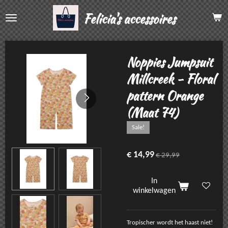
Ga
Felicia's accessoires
direct
naar
de
hoofdinhoud
Noppies Jumpsuit
Millcreek - Floral
pattern Orange
(Maat 74)
Sale!
€ 14,99
€ 29,99
In
winkelwagen
Tropischer wordt het haast niet!