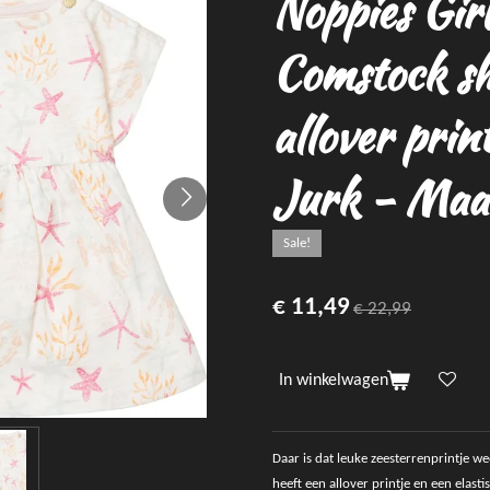
Noppies Gir
Comstock sh
allover prin
Jurk - Maa
Sale!
€ 11,49
€ 22,99
In winkelwagen
Daar is dat leuke zeesterrenprintje 
heeft een allover printje en een elasti