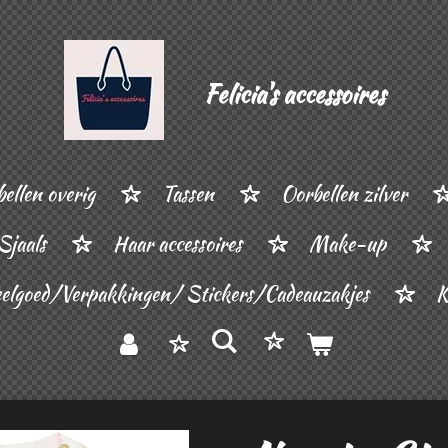
Felicia's accessoires
ellen overig
Tassen
Oorbellen zilver
Sjaals
Haar accessoires
Make-up
elgoed/Verpakkingen/ Stickers/Cadeauzakjes
K