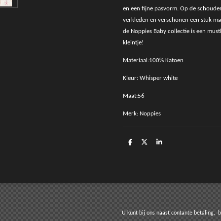
en een fijne pasvorm. Op de schouder
verkleden en verschonen een stuk mak
de Noppies Baby collectie is een mus
kleintje!
Materiaal:100% Katoen
Kleur: Whisper white
Maat:56
Merk: Noppies
D
D
S
e
e
h
l
e
a
e
l
r
n
e
t bij ons naast contante betaling, betale