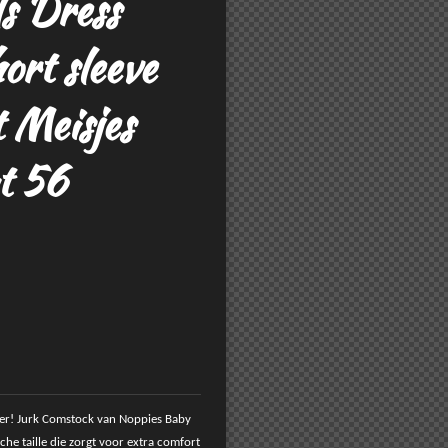
ls Dress
ort sleeve
t Meisjes
t 56
weer! Jurk Comstock van Noppies Baby
sche taille die zorgt voor extra comfort