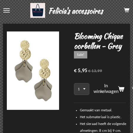
Ga
Felicia's accessoires
direct
naar
de
hoofdinhoud
Blooming Chique
oorbellen - Grey
Sale!
€ 5,95
€ 13,99
In
winkelwagen
Gemaakt van metaal.
Het submateriaal is plastic.
Het sieraad heeft de volgende
afmetingen: 8 cm bij 9 cm.