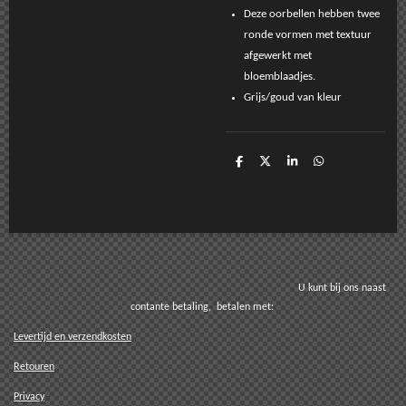
Deze oorbellen hebben twee
ronde vormen met textuur
afgewerkt met
bloemblaadjes.
Grijs/goud van kleur
D
D
S
D
e
e
h
e
l
e
a
l
e
l
r
e
n
e
n
U kunt bij ons naast
contante betaling, betalen met:
Levertijd en verzendkosten
Retouren
Privacy