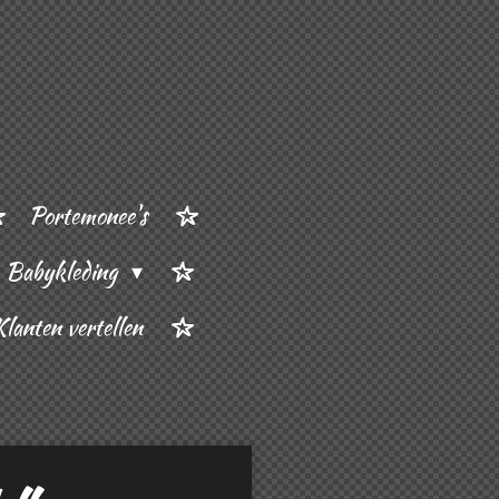
Portemonee's
Babykleding
Klanten vertellen