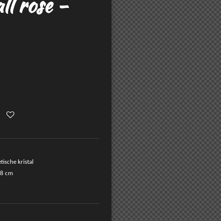
ll rose -
ische kristal
 8 cm