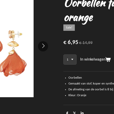
Oorbellen fa
orange
Sale!
€ 6,95
€ 14,99
In winkelwagen
Oorbellen
Gemaakt van stof, koper en synthet
De afmeting van de oorbel is 8 bij
Kleur: Oranje