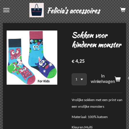
Ga
Felicia's accessoires
direct
naar
de
hoofdinhoud
Sokken voor
kinderen monster
€ 4,25
In
winkelwagen
Vrolijke sokken met een print van
een vrolijke monsters
Materiaal: 100% katoen
Kleuren:Multi