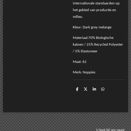
internationale standaarden op
het gebied van productie en
milieu.
Kleur: Dark grey melange
Materiaal:70% Biologische
katoen / 25% Recycled Polyester
/ 5% Elastomeer
Maat: 62
Merk: Noppies
D
D
S
D
e
e
h
e
l
e
a
l
e
l
r
e
n
e
n
U kunt bij ons naast