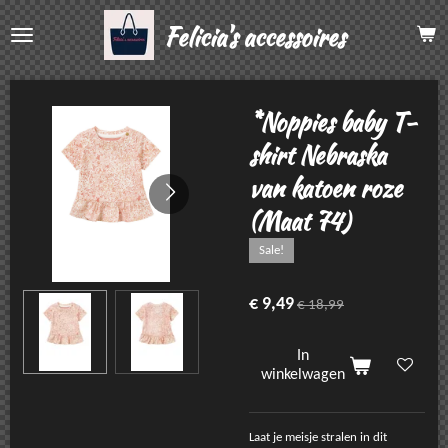
Ga
Felicia's accessoires
direct
naar
de
hoofdinhoud
*Noppies baby T-
shirt Nebraska
van katoen roze
(Maat 74)
Sale!
€ 9,49
€ 18,99
In
winkelwagen
Laat je meisje stralen in dit