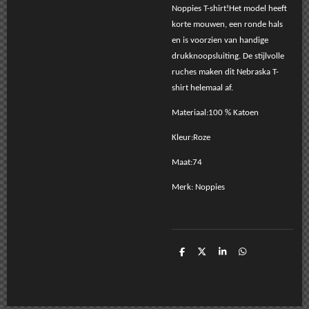
Noppies T-shirt!Het model heeft
korte mouwen, een ronde hals
en is voorzien van handige
drukknoopsluiting. De stijlvolle
ruches maken dit Nebraska T-
shirt helemaal af.
Materiaal:100 % Katoen
Kleur:Roze
Maat:74
Merk: Noppies
D
D
S
D
e
e
h
e
l
e
a
l
e
l
r
e
n
e
n