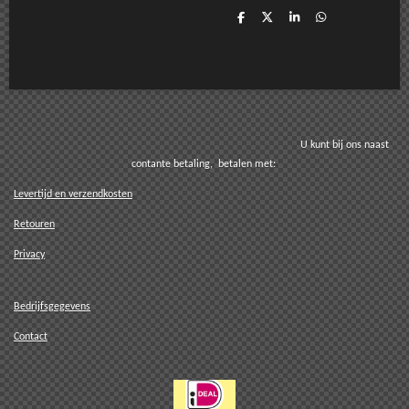
D
D
S
D
e
e
h
e
l
e
a
l
e
l
r
e
n
e
n
U kunt bij ons naast
contante betaling, betalen met:
Levertijd en verzendkosten
Retouren
Privacy
Bedrijfsgegevens
Contact