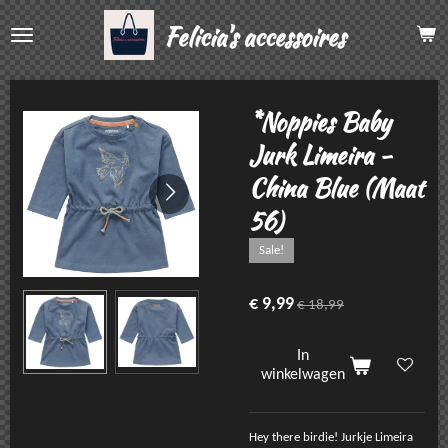
Ga
Felicia's accessoires
direct
naar
de
hoofdinhoud
*Noppies Baby
Jurk Limeira -
China Blue (Maat
56)
Sale!
€ 9,99
€ 18,99
In
winkelwagen
Hey there birdie! Jurkje Limeira