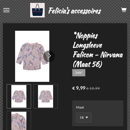
Ga
Felicia's accessoires
direct
naar
de
hoofdinhoud
*Noppies
Longsleeve
Falicon - Nirvana
(Maat 56)
Sale!
€ 9,99
€ 19,99
Maat