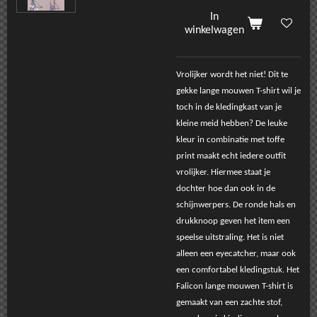
In
winkelwagen
Vrolijker wordt het niet! Dit te
gekke lange mouwen T-shirt wil je
toch in de kledingkast van je
kleine meid hebben? De leuke
kleur in combinatie met toffe
print maakt echt iedere outfit
vrolijker. Hiermee staat je
dochter hoe dan ook in de
schijnwerpers. De ronde hals en
drukknoop geven het item een
speelse uitstraling. Het is niet
alleen een eyecatcher, maar ook
een comfortabel kledingstuk. Het
Falicon lange mouwen T-shirt is
gemaakt van een zachte stof,