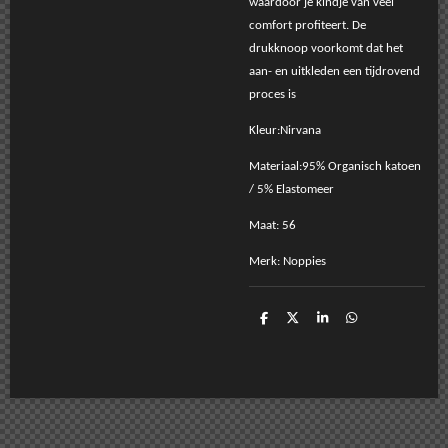
waardoor je kindje van veel
comfort profiteert. De
drukknoop voorkomt dat het
aan- en uitkleden een tijdrovend
proces is
Kleur:Nirvana
Materiaal:95% Organisch katoen
/ 5% Elastomeer
Maat: 56
Merk: Noppies
D
D
S
D
e
e
h
e
l
e
a
l
e
l
r
e
n
e
n