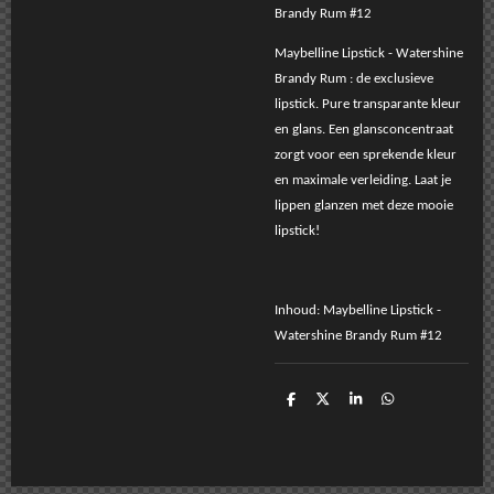
Brandy Rum #12
Maybelline Lipstick - Watershine
Brandy Rum : de exclusieve
lipstick. Pure transparante kleur
en glans. Een glansconcentraat
zorgt voor een sprekende kleur
en maximale verleiding. Laat je
lippen glanzen met deze mooie
lipstick!
Inhoud: Maybelline Lipstick -
Watershine Brandy Rum #12
D
D
S
D
e
e
h
e
l
e
a
l
e
l
r
e
n
e
n