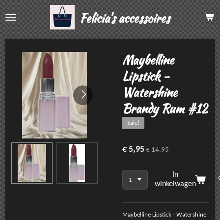
Ga
Felicia's accessoires
direct
naar
de
hoofdinhoud
Maybelline
Lipstick -
Watershine
Brandy Rum #12
Sale!
€ 5,95
€ 14,95
In
winkelwagen
Maybelline Lipstick - Watershine